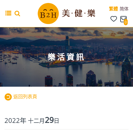
繁體
简体
0
樂活資訊
返回列表頁
29
2022年
十二月
日